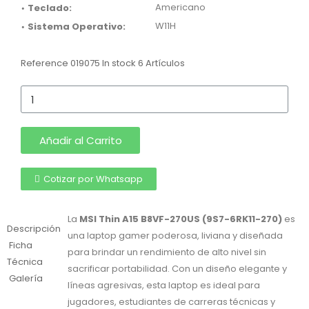
•
Americano
Teclado:
•
W11H
Sistema Operativo:
Reference
019075
In stock
6 Artículos
Añadir al Carrito
Cotizar por Whatsapp
La
MSI Thin A15 B8VF-270US (9S7-6RK11-270)
es
Descripción
una laptop gamer poderosa, liviana y diseñada
Ficha
para brindar un rendimiento de alto nivel sin
Técnica
sacrificar portabilidad. Con un diseño elegante y
Galería
líneas agresivas, esta laptop es ideal para
jugadores, estudiantes de carreras técnicas y