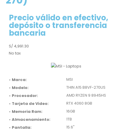
270)
Precio válido en efectivo,
depósito o transferencia
bancaria
S/ 4,991.30
No tax
•
MSI
Marca:
•
THIN A15 B8VF-270US
Modelo:
•
AMD RYZEN 9 8945HS
Procesador:
•
RTX 4060 8GB
Tarjeta de Video:
•
16GB
Memoria Ram:
•
1TB
Almacenamiento:
•
15.6"
Pantalla: