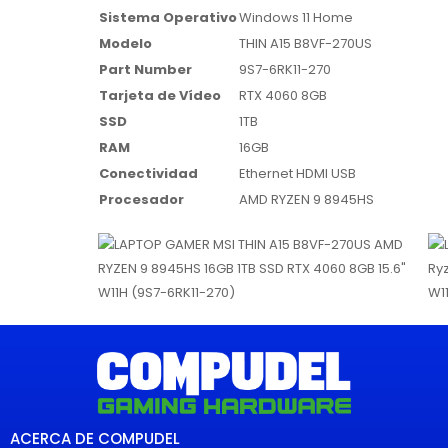
Sistema Operativo
Windows 11 Home
Modelo
THIN A15 B8VF-270US
Part Number
9S7-6RK11-270
Tarjeta de Vídeo
RTX 4060 8GB
SSD
1TB
RAM
16GB
Conectividad
Ethernet HDMI USB
Procesador
AMD RYZEN 9 8945HS
ACERCA DE COMPUDEL