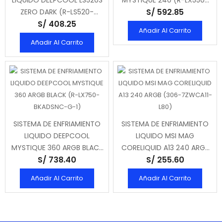
LIQUIDO DEEPCOOL LS520S
MYSTIQUE 240 (R-LX550-
S/ 592.85
ZERO DARK (R-LS520-
BKDSNC-G-1)
S/ 408.25
BKNNMM-G-1)
Añadir Al Carrito
Añadir Al Carrito
SISTEMA DE ENFRIAMIENTO
SISTEMA DE ENFRIAMIENTO
LIQUIDO DEEPCOOL
LIQUIDO MSI MAG
MYSTIQUE 360 ARGB BLACK
CORELIQUID A13 240 ARGB
S/ 738.40
S/ 255.60
(R-LX750-BKADSNC-G-1)
(306-7ZWCA11-L80)
Añadir Al Carrito
Añadir Al Carrito