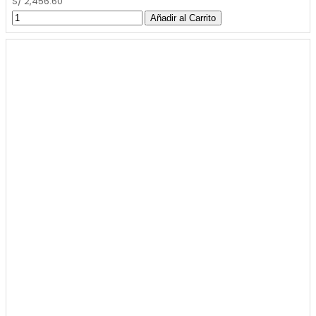
S/ 2,456.60
Añadir al Carrito