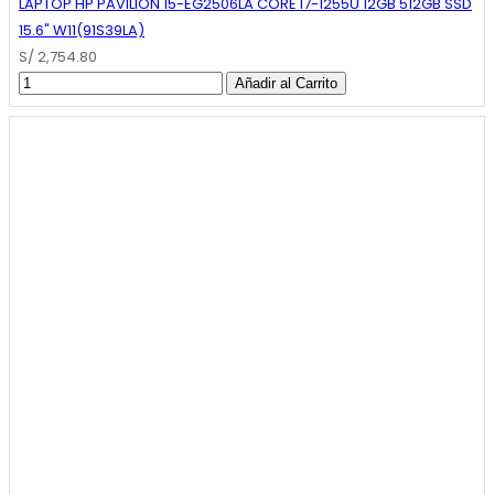
LAPTOP HP PAVILION 15-EG2506LA CORE I7-1255U 12GB 512GB SSD
15.6" W11(91S39LA)
S/ 2,754.80
Añadir al Carrito