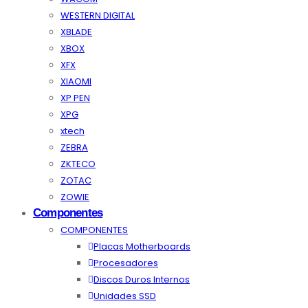
WESTERN DIGITAL
XBLADE
XBOX
XFX
XIAOMI
XP PEN
XPG
xtech
ZEBRA
ZKTECO
ZOTAC
ZOWIE
Componentes
COMPONENTES
Placas Motherboards
Procesadores
Discos Duros Internos
Unidades SSD