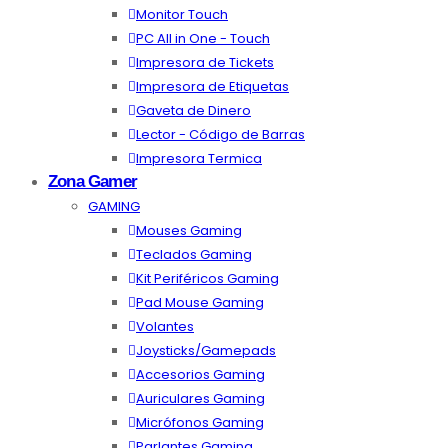
Monitor Touch
PC All in One - Touch
Impresora de Tickets
Impresora de Etiquetas
Gaveta de Dinero
Lector - Código de Barras
Impresora Termica
Zona Gamer
GAMING
Mouses Gaming
Teclados Gaming
Kit Periféricos Gaming
Pad Mouse Gaming
Volantes
Joysticks/Gamepads
Accesorios Gaming
Auriculares Gaming
Micrófonos Gaming
Parlantes Gaming