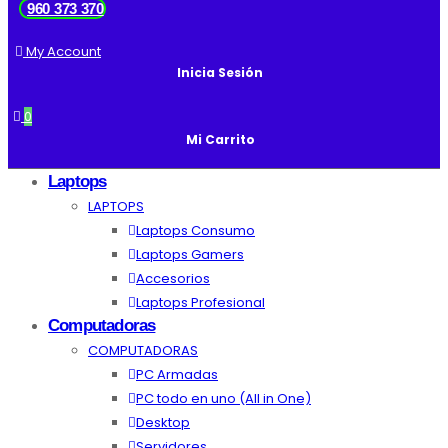
960 373 370
My Account
Inicia Sesión
0
Mi Carrito
Laptops
LAPTOPS
Laptops Consumo
Laptops Gamers
Accesorios
Laptops Profesional
Computadoras
COMPUTADORAS
PC Armadas
PC todo en uno (All in One)
Desktop
Servidores