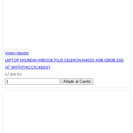
Vista rápida
LAPTOP HYUNDAI HYBOOK PLUS CELERON N4020 4GB 128GB SSD
14" W11(HT14CC1C46SG)
S/ 816.50
Añadir al Carrito