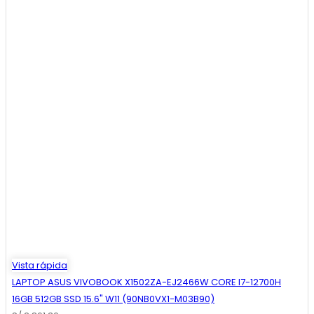
Vista rápida
LAPTOP ASUS VIVOBOOK X1502ZA-EJ2466W CORE I7-12700H
16GB 512GB SSD 15.6" W11 (90NB0VX1-M03B90)