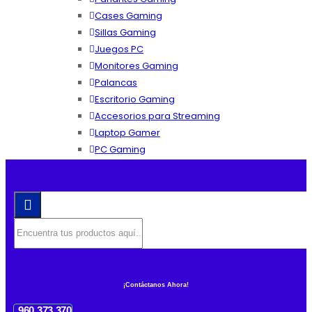
Cases Gaming
Sillas Gaming
Juegos PC
Monitores Gaming
Palancas
Escritorio Gaming
Accesorios para Streaming
Laptop Gamer
PC Gaming
¡Contáctanos Ahora!
960 373 370