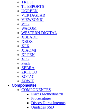
TRUST
TT ESPORTS
UGREEN
VERTAGEAR
VIEWSONIC
VSG
WACOM
WESTERN DIGITAL
XBLADE
XBOX
XFX
XIAOMI
XP PEN
XPG
xtech
ZEBRA
ZKTECO
ZOTAC
ZOWIE
Componentes
COMPONENTES
Placas Motherboards
Procesadores
Discos Duros Internos
Unidades SSD