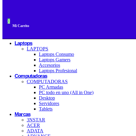
0
Mi Carrito
Laptops
LAPTOPS
Laptops Consumo
Laptops Gamers
Accesorios
Laptops Profesional
Computadoras
COMPUTADORAS
PC Armadas
PC todo en uno (All in One)
Desktop
Servidores
Tablets
Marcas
3NSTAR
ACER
ADATA