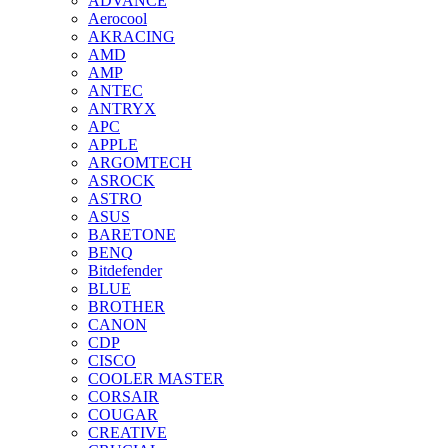
ADVANCE
Aerocool
AKRACING
AMD
AMP
ANTEC
ANTRYX
APC
APPLE
ARGOMTECH
ASROCK
ASTRO
ASUS
BARETONE
BENQ
Bitdefender
BLUE
BROTHER
CANON
CDP
CISCO
COOLER MASTER
CORSAIR
COUGAR
CREATIVE