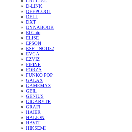
CRUCIAL
D-LINK
DEEPCOOL
DELL
DXT
DYNABOOK
El Gato
ELISE
EPSON
ESET NOD32
EVGA
EZVIZ
FIFINE
FORZA
FUNKO POP
GALAX
GAMEMAX
GEIL
GENIUS
GIGABYTE
GRAFI
HAIER
HALION
HAVIT
HIKSEMI